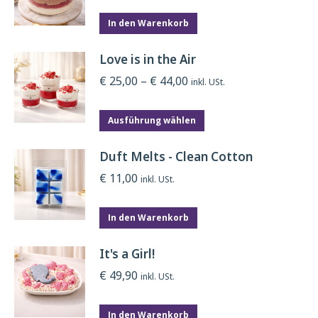
In den Warenkorb
Love is in the Air
Preisspanne:
€
25,00
–
€
44,00
inkl. USt.
€ 25,00
Dieses
bis
Ausführung wählen
Produkt
€ 44,00
weist
Duft Melts - Clean Cotton
mehrere
€
11,00
Varianten
inkl. USt.
auf.
Die
In den Warenkorb
Optionen
können
It's a Girl!
auf
der
€
49,90
inkl. USt.
Produktseite
gewählt
In den Warenkorb