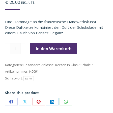
€
25,00
INKL. UST.
Eine Hommage an die französische Handwerkskunst.
Diese Duftkerze kombiniert den Duft der Schokolade mit
einem Hauch von Pariser Eleganz.
Pain
In den Warenkorb
au
chocolat
Menge
Kategorien:
Besondere Anlässe
,
Kerzen in Glas / Schale
Artikelnummer:
jk0091
Schlagwort:
Düfte
Share this product
Teilen
Teilen
Teilen
Teilen
Teilen
auf
auf
auf
auf
auf