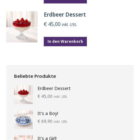
werden
Erdbeer Dessert
€
45,00
inkl. USt.
In den Warenkorb
Beliebte Produkte
Erdbeer Dessert
€
45,00
inkl. USt.
It's a Boy!
€
69,90
inkl. USt.
It's a Girl!