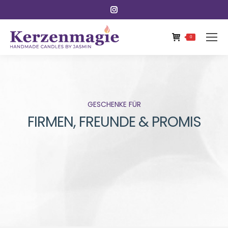
Instagram
page
opens
0
in
new
window
GESCHENKE FÜR
FIRMEN, FREUNDE & PROMIS