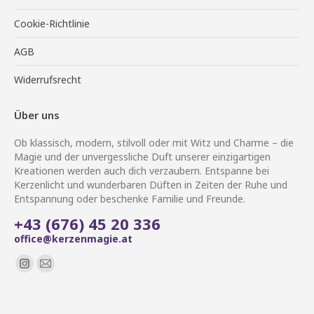
Cookie-Richtlinie
AGB
Widerrufsrecht
Über uns
Ob klassisch, modern, stilvoll oder mit Witz und Charme – die
Magie und der unvergessliche Duft unserer einzigartigen
Kreationen werden auch dich verzaubern. Entspanne bei
Kerzenlicht und wunderbaren Düften in Zeiten der Ruhe und
Entspannung oder beschenke Familie und Freunde.
+43 (676) 45 20 336
office@kerzenmagie.at
Finden Sie uns auf:
Instagram
E-
page
Mail
opens
page