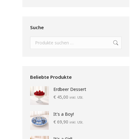
Suche
Beliebte Produkte
Erdbeer Dessert
€
45,00
inkl. USt.
It's a Boy!
€
69,90
inkl. USt.
It's a Girl!