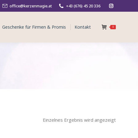
office@kerzenmagie.at
+43 (676) 45 20 336
Instagram
page
Geschenke für Firmen & Promis
Kontakt
opens
0
in
new
window
Einzelnes Ergebnis wird angezeigt