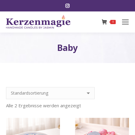
Instagram
page
opens
0
in
new
Baby
window
Alle 2 Ergebnisse werden angezeigt